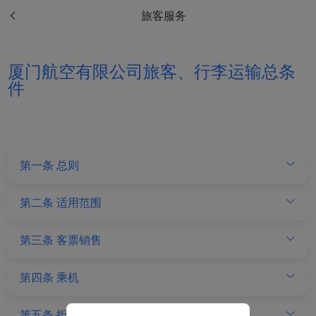
旅客服务
Xiamenair.com使用功能
型和分析型Cookie 来确
保我们的网站正常运行，
厦门航空有限公司旅客、行李运输总条
并为您提供最佳的用户体
件
验。 使用本网站，功能型
和分析型Cookie将被安装
在您的浏览器中。
在您的同意下，我们还将
使用营销Cookie (i) 分析
第一条 总则
我们的营销绩效 (ii) 个性
化我们广告中的优惠信
第二条 适用范围
息。 通过放置这些
Cookie，厦门航空和第三
方可以跟踪您的互联网行
第三条 客票销售
为以使我们的内容和广告
与您的兴趣更加契合。
第四条 乘机
点击“接受”即表示您同意
放置所有的营销Cookie。
第五条 拒绝运输和限制运输