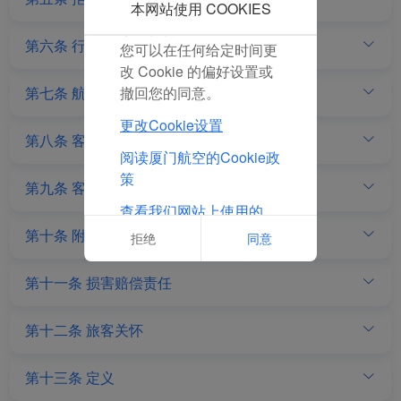
点击“拒绝”，我们将不会
本网站使用 COOKIES
放置任何营销Cookie。
第六条 行李运输
您可以在任何给定时间更
改 Cookie 的偏好设置或
撤回您的同意。
第七条 航班提前、延误、取消及备降
更改Cookie设置
第八条 客票变更
阅读厦门航空的Cookie政
策
第九条 客票退票
查看我们网站上使用的
Cookie的完整列表
第十条 附加服务
拒绝
同意
第十一条 损害赔偿责任
第十二条 旅客关怀
第十三条 定义