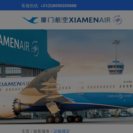
跳
客服热线:
+31(0)8000205888
至
主
要
内
容
主页 /
旅客服务
/
运输规定