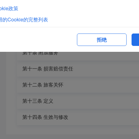
第七条 航班提前、延误、取消及备降
kie政策
的Cookie的完整列表
第八条 客票变更
第九条 客票退票
拒绝
第十条 附加服务
第十一条 损害赔偿责任
第十二条 旅客关怀
第十三条 定义
第十四条 生效与修改