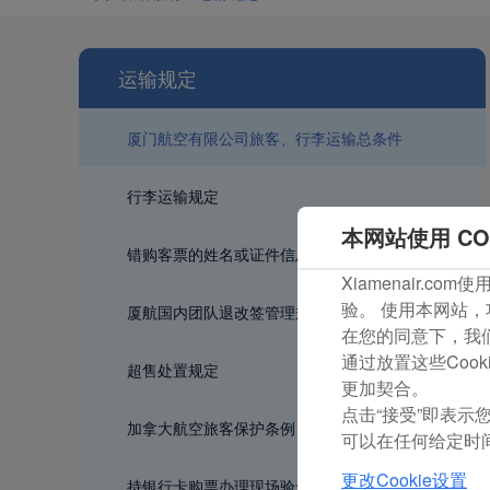
运输规定
厦门航空有限公司旅客、行李运输总条件
行李运输规定
本网站使用 CO
错购客票的姓名或证件信息更改
Xiamenair.
验。 使用本网站，
厦航国内团队退改签管理规定
在您的同意下，我们还
通过放置这些Coo
超售处置规定
更加契合。
点击“接受”即表示您
加拿大航空旅客保护条例
可以在任何给定时间
更改Cookie设置
持银行卡购票办理现场验卡告知函