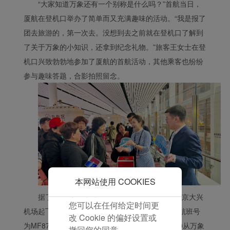
“大家知道万象还有一个别称是什么吗？”首航当日，
验。 使用本网站，功能型
厦航在登机口举办了简单而又充满趣味的活动。“我是报了
和分析型Cookie将被安装
在您的浏览器中。
团去旅游的，第一次去。没想到去之前就在登机口了解到
在您的同意下，我们还将
了关于万象的小知识，还拿到纪念礼物。”旅客王女士在登
使用营销Cookie (i) 分析
机口兴致勃勃地参加了厦航的首航活动，其他乘客也纷纷
我们的营销绩效 (ii) 个性
参与趣味答题，合影拍照留念。
化我们广告中的优惠信
息。 通过放置这些
Cookie，厦门航空和第三
方可以跟踪您的互联网行
为以使我们的内容和广告
与您的兴趣更加契合。
点击“接受”即表示您同意
放置所有的营销Cookie。
点击“拒绝”，我们将不会
本网站使用 COOKIES
放置任何营销Cookie。
据了解，该航线航班计划于北京时间7:45从北京大兴
您可以在任何给定时间更
机场起飞，当地时间11:10降落在万象瓦岱机场，航班号
改 Cookie 的偏好设置或
为MF8721；回程航班MF8722计划当地时间12:10从万象
撤回您的同意。