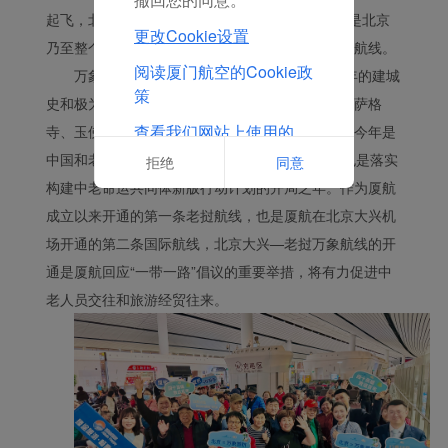
起飞，北京时间16:55抵达北京，往返每日一班，是北京
更改Cookie设置
乃至整个北方地区前往老挝的唯一一条每日一班的航线。
阅读厦门航空的Cookie政
万象是老挝首都、第一大城市，拥有1400多年的建城
策
史和极为厚重的文化，旅游资源丰富，西孟寺、西萨格
查看我们网站上使用的
寺、玉佛寺、塔栾、唐人凯旋门等景点闻名全球。今年是
Cookie的完整列表
中国和老挝建立全面战略合作伙伴关系15周年，也是落实
拒绝
同意
构建中老命运共同体新版行动计划的开局之年。作为厦航
成立以来开通的第一条老挝航线，也是厦航在北京大兴机
场开通的第二条国际航线，北京大兴—老挝万象航线的开
通是厦航回应“一带一路”倡议的重要举措，将有力促进中
老人员交往和旅游经贸往来。