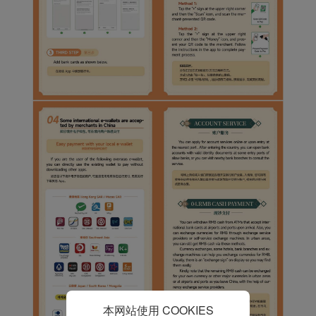
Xiamenair.com使用功能
型和分析型Cookie 来确
保我们的网站正常运行，
并为您提供最佳的用户体
验。 使用本网站，功能型
和分析型Cookie将被安装
在您的浏览器中。
在您的同意下，我们还将
使用营销Cookie (i) 分析
我们的营销绩效 (ii) 个性
化我们广告中的优惠信
息。 通过放置这些
Cookie，厦门航空和第三
方可以跟踪您的互联网行
为以使我们的内容和广告
与您的兴趣更加契合。
点击“接受”即表示您同意
放置所有的营销Cookie。
点击“拒绝”，我们将不会
本网站使用 COOKIES