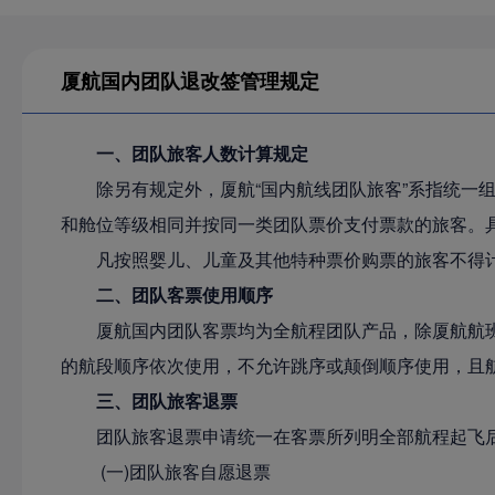
厦航国内团队退改签管理规定
一、团队旅客人数计算规定
除另有规定外，厦航“国内航线团队旅客”系指统一
和舱位等级相同并按同一类团队票价支付票款的旅客。
凡按照婴儿、儿童及其他特种票价购票的旅客不得
二、团队客票使用顺序
厦航国内团队客票均为全航程团队产品，除厦航航
的航段顺序依次使用，不允许跳序或颠倒顺序使用，且
三、团队旅客退票
团队旅客退票申请统一在客票所列明全部航程起飞
(一)团队旅客自愿退票