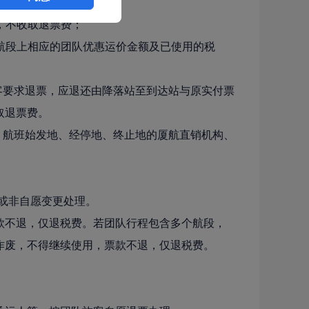
，不收取退票费；
用航段上相应的团队优惠运价金额及已使用的税
客要求退票，应退还由降落站至到达站与原实付票
取退票费。
、航班始发地、经停地、终止地的厦航直销机构、
或非自愿变更处理。
款不退，仅退税费。若团队行程包含多个航段，
作废，不得继续使用，票款不退，仅退税费。