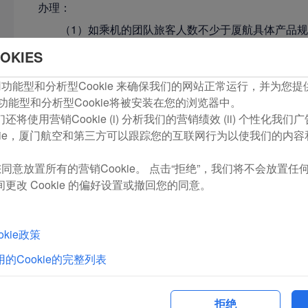
办理：
（1）如乘机的团队旅客人数不少于厦航具体产品
理；
OKIES
（2）如乘机的团队旅客人数少于厦航具体产品规
com使用功能型和分析型Cookie 来确保我们的网站正常运行，并为
旅客原付票价总金额扣除乘机旅客按正常票价（Y舱普
功能型和分析型Cookie将被安装在您的浏览器中。
正常团队退票规定的退票费，差额多退少不补。如客票
将使用营销Cookie (i) 分析我们的营销绩效 (ii) 个性化我
kie，厦门航空和第三方可以跟踪您的互联网行为以使我们的内
（3）单程团队旅客部分成员自愿退票仅退还税费
7.病退及其他
同意放置所有的营销Cookie。 点击“拒绝”，我们将不会放置任何营
团队旅客中部分成员因病或死亡要求退票，参照厦航运输总
更改 Cookie 的偏好设置或撤回您的同意。
8.退票地点
团队旅客自愿退票，可联系原出票地点或厦航直销
kie政策
的除外。
的Cookie的完整列表
(二)团队旅客非自愿退票
因厦航航班取消、航班始发时刻延后超过15分钟、
拒绝