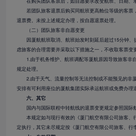
在购买团队客票后，如自愿要求改变航班、日期、
若团队旅客退票后购买同航班更高舱位等级的客票
退票费。未按上述规定办理，按自愿退票处理。
（二）团队旅客非自愿变更
因厦航航班取消、航班始发时刻延后超过15分钟、
虑旅客的合理需要并采取以下措施之一，不收取客票变
1.由于机务维护、航班调配等厦航原因导致旅客非
规定处理。
2.由于天
气、流量控制等无法控制或不能预见的非
安排有可利用座位的厦航集团实际承运航班或免费办理
六、其它
国内与国际联程中转航线的退票变更规定参照国际
本规定如与现行有效的《厦门航空有限公司旅客、
定执行，其它未尽规定按《厦门航空有限公司旅客、行