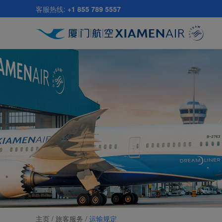
跳
客服热线:
+1 855 789 5557
至
主
要
内
容
主页 /
旅客服务
/
运输规定