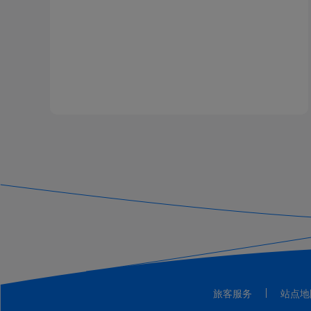
旅客服务
站点地