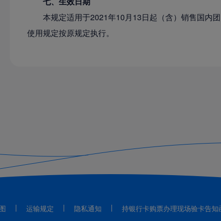
七、生效日期
本规定适用于2021年10月13日起（含）销售国
使用规定按原规定执行。
图
运输规定
隐私通知
持银行卡购票办理现场验卡告知