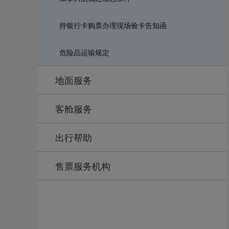
持银行卡购票办理现场验卡告知函
危险品运输规定
地面服务
客舱服务
出行帮助
售票服务机构