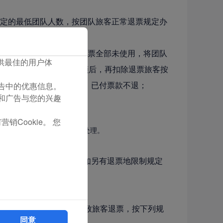
规定的最低团队人数，按团队旅客正常退票规定办
定的最低团队人数时，如客票全部未使用，将团队
您提供最佳的用户体
通票价）计算的票款总金额后，再扣除退票旅客按
已部分使用，仅退还税费，已付票款不退；
们广告中的优惠信息。
容和广告与您的兴趣
，已付票款不退。
销Cookie。 您
条件中散客病退及身故规定处理。
机构办理，特殊产品客票如另有退票地限制规定
提前、航班变更等情形导致旅客退票，按下列规
同意