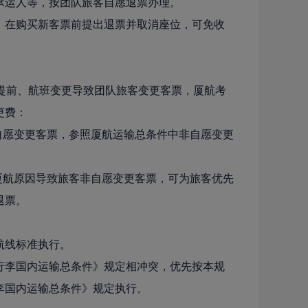
承运人等，按团队旅客自愿退票办理。
，在购买新客票前提出退票并取消座位，可免收
提前、航班变更导致团队旅客变更客票，厦航考
更费：
自愿变更客票，参照厦航运输总条件中非自愿变更
厦航原因导致旅客非自愿变更客票，可为旅客优先
退票。
航线标准执行。
行李国内运输总条件》规定相冲突，优先按本规
李国内运输总条件》规定执行。