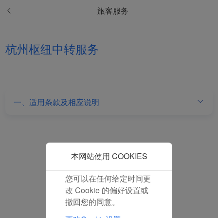
和分析型Cookie将被安装
旅客服务
在您的浏览器中。
在您的同意下，我们还将
使用营销Cookie (i) 分析
杭州枢纽中转服务
我们的营销绩效 (ii) 个性
化我们广告中的优惠信
息。 通过放置这些
Cookie，厦门航空和第三
方可以跟踪您的互联网行
一、适用条款及相应说明
为以使我们的内容和广告
与您的兴趣更加契合。
点击“接受”即表示您同意
放置所有的营销Cookie。
点击“拒绝”，我们将不会
本网站使用 COOKIES
放置任何营销Cookie。
您可以在任何给定时间更
改 Cookie 的偏好设置或
撤回您的同意。