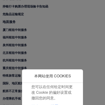
和分析型Cookie将被安装
持银行卡购票办理现场验卡告知函
在您的浏览器中。
在您的同意下，我们还将
危险品运输规定
使用营销Cookie (i) 分析
地面服务
我们的营销绩效 (ii) 个性
厦门枢纽中转服务
化我们广告中的优惠信
息。 通过放置这些
福州枢纽中转服务
Cookie，厦门航空和第三
泉州枢纽中转服务
方可以跟踪您的互联网行
为以使我们的内容和广告
北京枢纽中转服务
与您的兴趣更加契合。
杭州枢纽中转服务
点击“接受”即表示您同意
重庆枢纽中转服务
放置所有的营销Cookie。
点击“拒绝”，我们将不会
本网站使用 COOKIES
特殊旅客运输
放置任何营销Cookie。
国际、地区航班联程中转服务产品
您可以在任何给定时间更
航班不正常服务
改 Cookie 的偏好设置或
撤回您的同意。
办理乘机手续