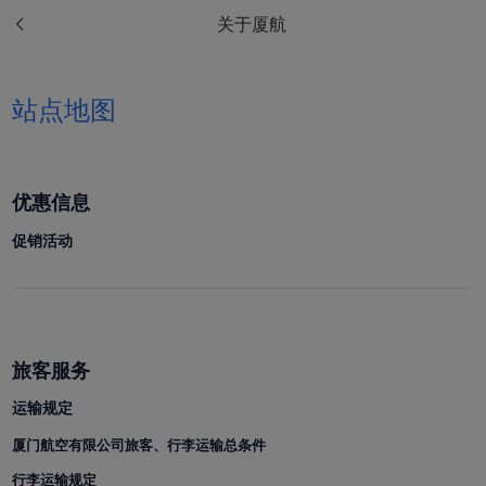
关于厦航
站点地图
优惠信息
促销活动
Xiamenair.com使用功能
旅客服务
型和分析型Cookie 来确
运输规定
保我们的网站正常运行，
并为您提供最佳的用户体
厦门航空有限公司旅客、行李运输总条件
验。 使用本网站，功能型
行李运输规定