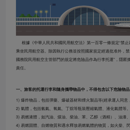
根據《中華人民共和國民用航空法》第一百零一條規定“禁止以
乘坐民用航空器。除因執行公務並按照國家規定經過批准外，禁
國務院民用航空主管部門的規定將危險品作為行李托運”，隱匿
責任。
一、旅客的托運行李和隨身攜帶物品中，不得包含以下危險物品
1) 爆炸物品，包括彈藥、爆破器材和煙火製品等(經承運人同
2) 氣體，包括氫氣、氧氣、丁烷等瓶裝壓縮氣體、液化氣體等
3) 易燃液體，如汽油、煤油、柴油、苯、乙醇（酒精）、油漆
4) 易燃固體、自燃物質和遇水釋放易燃氣體的物質，如火柴、