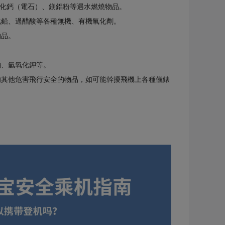
化鈣（電石）、鎂鋁粉等遇水燃燒物品。
化鉛、過醋酸等各種無機、有機氧化劑。
物品。
鈉、氫氧化鉀等。
的其他危害飛行安全的物品，如可能幹擾飛機上各種儀錶