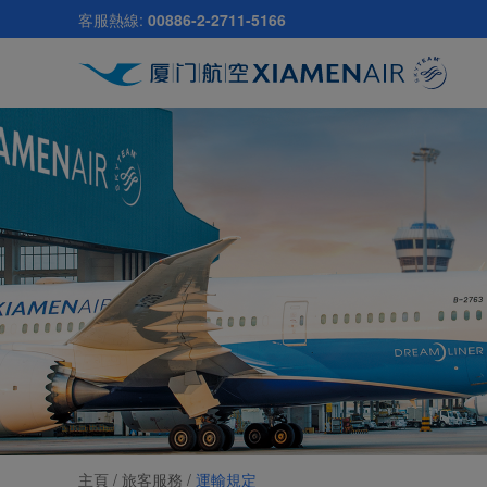
跳
客服熱線:
00886-2-2711-5166
至
主
要
內
容
主頁 /
旅客服務
/
運輸規定