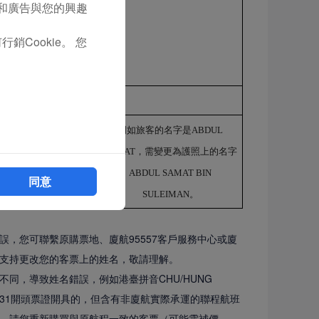
容和廣告與您的興趣
正確
銷Cookie。 您
正確
正確
例如旅客的名字是
ABDUL
SAMAT，需變更為護照上的名字
ABDUL SAMAT BIN
同意
SULEIMAN。
，您可聯繫原購票地、廈航95557客戶服務中心或廈
支持更改您的客票上的姓名，敬請理解。
同，導致姓名錯誤，例如港臺拼音CHU/HUNG
廈航731開頭票證開具的，但含有非廈航實際承運的聯程航班
。請您重新購買與原航程一致的客票（可能需補價