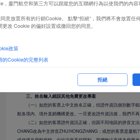
kie，廈門航空和第三方可以跟蹤您的互聯網行為以使我們的內
8
旅客姓名只有一個單詞但輸入兩次，如
Almina/Almina,或姓名複製了兩次，如Zhang
同意放置所有的行銷Cookie。 點擊“拒絕”，我們將不會放置任何行
San/Zhang San、Zhang Zhang/San San、
更改 Cookie 的偏好設置或撤回您的同意。
Zhang/Zhang San
9
MR和MS等稱呼類詞語變更、添加或取消
kie政策
10
持馬來西亞護照的旅客，名字正確，但需要添加
的Cookie的完整列表
BIN 父姓或BINTI 父姓。
拒絕
三、姓名輸入錯誤其他免費更改專案
（一）如您的客票上中文姓名正確，但證件資訊個別數字錯誤
航各境內、境外直銷機構更改。一旦更改證件資訊後，我們不再
（二）如您的客票證件資訊正確，但因不同地區的拼音文法不
CHANG改為中文拼音ZHU/HONGZHANG；或您的客票是
或代碼共用航班時，由於定座系統限制，我們無法直接為您更改