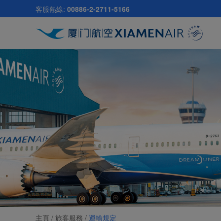
跳
客服熱線:
00886-2-2711-5166
至
主
要
內
容
主頁 /
旅客服務
/
運輸規定