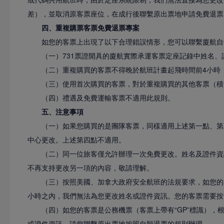
差），並取消原客票座位，在成行後聯繫原出票地申請免費退票
四、重複購票客票免費退票專案
如您的客票上出現了以下合理錯誤情形，您可以聯繫廈航自營
（一）731票證開具的廈航實際承運客票定座記錄中姓名
（二）重複購買的客票不得晚於航班計畫起飛時間前4小時
（三）使用首次購買的客票，對於重複購買的其他客票（積
（四）禮遇及免費運輸客票不適用此規則。
五、注意事項
（一）如果您購買的是團隊客票，同樣適用上述第一點、第二
中心更改。上述第四點不適用。
（二）同一位旅客僅允許辦理一次免費更改。姓名及證件資
不再支持更改另一項的內容，敬請理解。
（三）按照美國、加拿大政府安全航班的法規要求，如您的
小時之內，我們無法為您更改姓名或證件資訊。您的客票需要按
（四）如您的客票是公務機票（客票上帶有“GP”標識），
或證件資訊。請您聯繫原出票地按照自願退票的規則辦理。