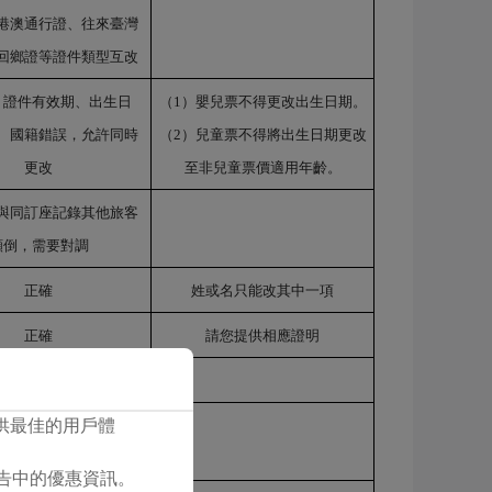
港澳通行證、往來臺灣
回鄉證等證件類型互改
、證件有效期、出生日
（
1）
嬰兒票不得更改出生日期
。
、國籍錯誤，允許同時
（
2）
兒童票不得將出生日期更改
更改
至非兒童票價適用年齡
。
與同訂座記錄其他旅客
顛倒，需要對調
正確
姓或名只能改其中一項
正確
請您提供相應證明
正確
您提供最佳的用戶體
正確
們廣告中的優惠資訊。