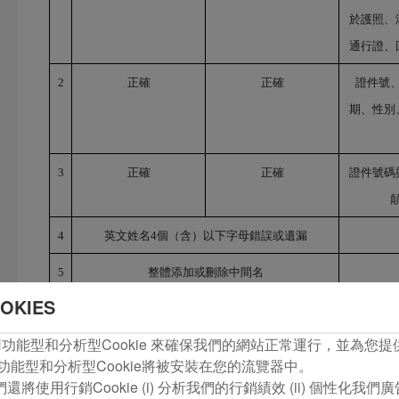
於護照、
通行證、
2
正確
正確
證件號
期、性別
3
正確
正確
證件號碼
4
英文姓名
4個（含）以下字母錯誤或遺漏
5
整體添加或刪除中間名
OKIES
6
英文姓名的姓、名和中間名顛倒互改
com使用功能型和分析型Cookie 來確保我們的網站正常運行，並為
7
英文名字正確，原姓氏和夫姓之間互相變更，或增
功能型和分析型Cookie將被安裝在您的流覽器中。
加夫姓
將使用行銷Cookie (i) 分析我們的行銷績效 (ii) 個性化我