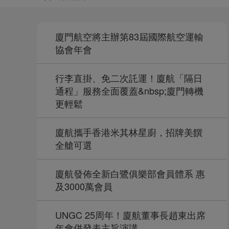
廈門航空將主辦第83屆國際航空運輸
協會年會
行李直掛、免二次託運！廈航「隔日
通程」服務全面覆蓋&nbsp;廈門轉機
更輕鬆
廈航攜手香港米其林星廚，招牌美饌
全艙可選
廈航發佈全新白鷺俱樂部會員體系 惠
及3000萬會員
UNGC 25周年！廈航董事長趙東出席
年會併發表主旨演講