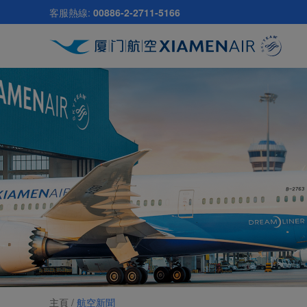
跳
客服熱線:
00886-2-2711-5166
至
主
要
內
容
主頁 /
航空新聞