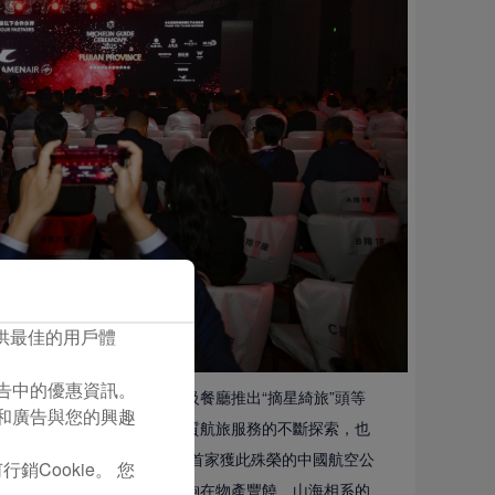
您提供最佳的用戶體
們廣告中的優惠資訊。
外灘、谭卉等多家米其林星級餐廳推出“摘星綺旅”頭等
容和廣告與您的興趣
高空的航空公司。而對高品質航旅服務的不斷探索，也
“世界級航空公司”大獎，成為首家獲此殊榮的中國航空公
銷Cookie。 您
追求上的高度契合，希望能夠在物產豐饒、山海相系的