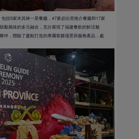
，包括5家米其林一星餐廳，47家必比登推介餐廳和17家
鼓勵風味的多元融合，充分展現了福建餐飲的鮮活魅
夥伴，體驗了廈航打造的專屬客艙場景與服務產品，處