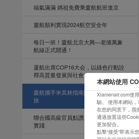
福氣滿滿 媽祖免費乘廈航航班進京
廈航順利實現2024航空安全年
每日一班！廈航北京大興—老撾萬象
航線正式開通！
厦航出席COP16大会，以綠色行動詮
釋高質量發展與社會責任
本網站使用 CO
廈航攜手米其林指南開啟福建對味之
Xiamenair.
旅
驗。 使用本網站，
在您的同意下，我們還
聯合國高級官員點讚廈航可持續發展
通過放置這些Coo
更加契合。
實踐
點擊“接受”即表示您