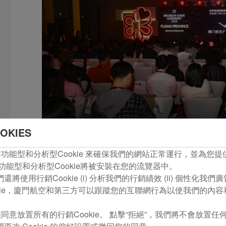
OKIES
com使用功能型和分析型Cookie 來確保我們的網站正常運行，並為
功能型和分析型Cookie將被安裝在您的流覽器中。
將使用行銷Cookie (i) 分析我們的行銷績效 (ii) 個性化我
多年來，廈航在服務品質上不懈努力，曾先後與泰安門、遇
kie，廈門航空和第三方可以跟蹤您的互聯網行為以使我們的內
艙高端餐飲服務，成為國內首家將米其林三星餐廳菜單搬上萬米
助力廈航連續三年獲得世界著名航空服務測評機構APEX頒發的
同意放置所有的行銷Cookie。 點擊“拒絕”，我們將不會放置任何行
司。此次廈航與米其林指南的聯袂，源於雙方在國際視野與品質