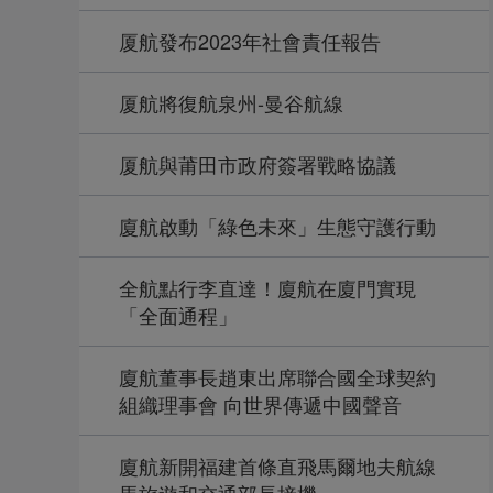
厦航發布2023年社會責任報告
厦航將復航泉州-曼谷航線
厦航與莆田市政府簽署戰略協議
廈航啟動「綠色未來」生態守護行動
全航點行李直達！廈航在廈門實現
「全面通程」
廈航董事長趙東出席聯合國全球契約
組織理事會 向世界傳遞中國聲音
廈航新開福建首條直飛馬爾地夫航線