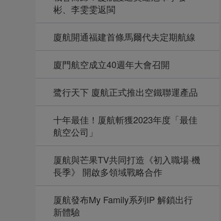
彬、李雯雯返閩
廈航開通福建首條馬爾代夫定期航線
廈門航空成立40週年大會召開
鹭行天下 廈航正式推出空鐵聯運產品
十年最佳！厦航斬獲2023年度「最佳
航空公司」
厦航與芒果TV共同打造《初入職場·機
長季》 開啟多領域戰略合作
厦航發布My Family系列IP 解鎖出行
新體驗