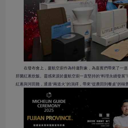
在發布會上，廈航空廚作為特邀對象，為嘉賓們帶來了一道
肝菌紅蔥炊飯。靈感來源於廈航空廚一直堅持的“料理永續發展”
紅蔥與河田雞，通過“兩道火”的演繹，帶來“從農田到餐桌”的味