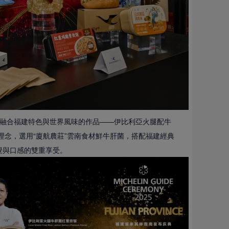
融合福建特色與世界風味的作品——伊比利亞火腿配牛
理念，選用“廈航農莊”雲南食材鮮牛肝菌，搭配福建經典
覺與口感的雙重享受。