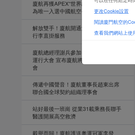
可以在任何給定時間
廈航再獲APEX“世界級航空公司”大獎
為唯一入選中國航空公司
更改Cookie設置
閱讀廈門航空的Coo
解放雙手！廈航開通澳洲經廈門中轉
查看我們網站上使用
行李直掛服務
廈航總經理謝兵參加IATA世界安全與
運行大會 宣布廈航將承辦2025年度大
會
傳遞中國聲音！廈航董事長趙東出席
聯合國全球契約組織理事會
站好最後一班崗 從業31載乘務長聯手
醫護開展高空救濟
載譽而歸！廈航護送奧運冠軍李發