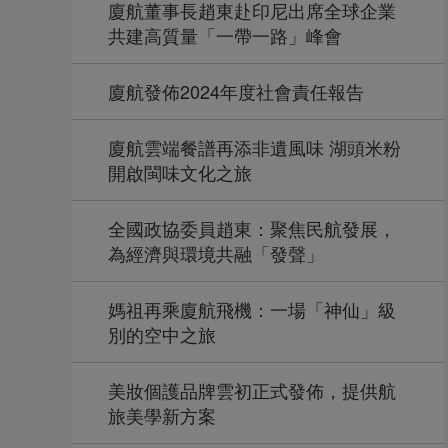
廈航董事長趙東赴印尼出席全球企業
共建高質量「一帶一路」峰會
廈航發佈2024年度社會責任報告
廈航雲端餐譜再添非遺風味 湖頭米粉
開啟閩味文化之旅
全國政協委員趙東：聚焦民航發展，
為經濟與環境共融「發聲」
媽祖再乘廈航飛機：一場「神仙」級
別的空中之旅
美妝個護品牌雲初正式發佈，提供航
旅美學新方案