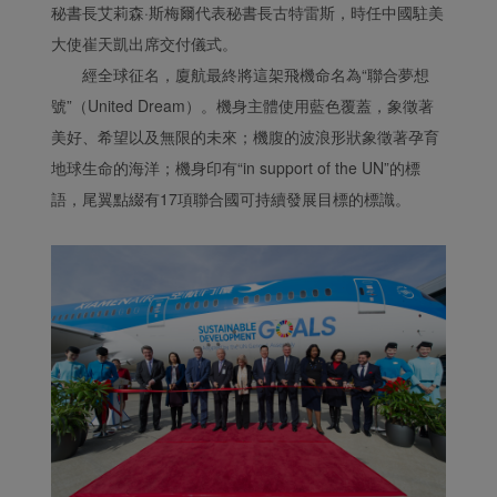
秘書長艾莉森·斯梅爾代表秘書長古特雷斯，時任中國駐美
大使崔天凱出席交付儀式。
經全球征名，廈航最終將這架飛機命名為“聯合夢想
號”（United Dream）。機身主體使用藍色覆蓋，象徵著
美好、希望以及無限的未來；機腹的波浪形狀象徵著孕育
地球生命的海洋；機身印有“in support of the UN”的標
語，尾翼點綴有17項聯合國可持續發展目標的標識。