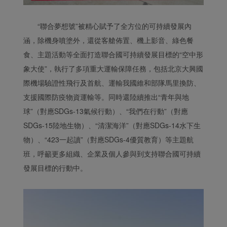
“聯合夢想號”被精心賦予了全方位的可持續發展內
涵，除機身噴塗外，還從客艙佈置、機上影音、綠色餐
食、主題活動等全面打造聯合國可持續發展目標的“空中形
象大使”，執行了多項重大運輸保障任務，包括北京大興國
際機場驗證性飛行及首航、運輸我國維和部隊馬里換防、
支援國際防疫物資運輸等。同時還陸續推出“青年與地
球”（對應SDGs-13氣候行動）、“我們在行動”（對應
SDGs-15陸地生物）、“清潔海洋”（對應SDGs-14水下生
物）、“423一起讀”（對應SDGs-4優質教育）等主題航
班，呼籲更多組織、企業及個人參與到支持聯合國可持續
發展目標的行動中。