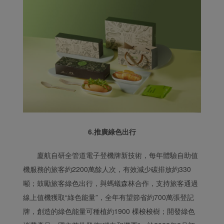
6.推廣綠色出行
廈航自研全管道電子登機牌新技術，每年體驗自助值
機服務的旅客約2200萬餘人次，有效減少碳排放約330
噸；鼓勵旅客綠色出行，與螞蟻森林合作，支持旅客通過
線上值機獲取“綠色能量”，全年有望節省約700萬張登記
牌，創造的綠色能量可種植約1900 棵梭梭樹；開發綠色