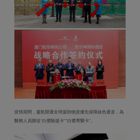
疫情期間，廈航開通全球援助物資優先保障綠色通道，為
醫務人員贈送“白鷺馳援卡”“白鷺尊醫卡”。