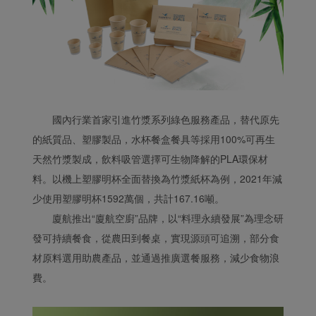
國內行業首家引進竹漿系列綠色服務產品，替代原先
的紙質品、塑膠製品，水杯餐盒餐具等採用100%可再生
天然竹漿製成，飲料吸管選擇可生物降解的PLA環保材
料。以機上塑膠明杯全面替換為竹漿紙杯為例，2021年減
少使用塑膠明杯1592萬個，共計167.16噸。
廈航推出“廈航空廚”品牌，以“料理永續發展”為理念研
發可持續餐食，從農田到餐桌，實現源頭可追溯，部分食
材原料選用助農產品，並通過推廣選餐服務，減少食物浪
費。