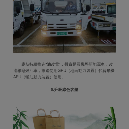
廈航持續推進“油改電”，投資購買機坪新能源車，改
造報廢燃油車，推進使用GPU（地面動力裝置）代替飛機
APU（輔助動力裝置）使用。
5.升級綠色客艙