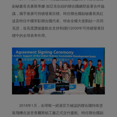
副秘書長克裏斯蒂娜·加亞克在紐約聯合國總部簽署合作協
議，攜手推廣可持續發展目標。時任聯合國副秘書長吳紅
波及時任中國常駐聯合國代表、特命全權大使劉結一共同
見證，並高度讚揚廈航在支持和踐行2030年可持續發展目
標中的全球表率作用。
2018年1月，全球唯一經過官方確認的聯合國特殊塗
裝飛機在波音查爾斯頓工廠正式交付廈航。時任聯合國副