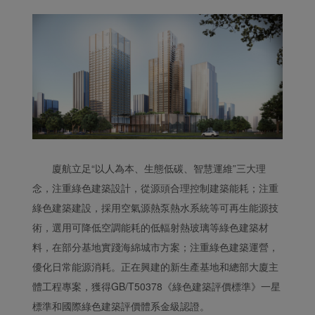
廈航立足“以人為本、生態低碳、智慧運維”三大理
念，注重綠色建築設計，從源頭合理控制建築能耗；注重
綠色建築建設，採用空氣源熱泵熱水系統等可再生能源技
術，選用可降低空調能耗的低輻射熱玻璃等綠色建築材
料，在部分基地實踐海綿城市方案；注重綠色建築運營，
優化日常能源消耗。正在興建的新生產基地和總部大廈主
體工程專案，獲得GB/T50378《綠色建築評價標準》一星
標準和國際綠色建築評價體系金級認證。