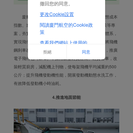
撤回您的同意。
更改Cookie設置
廈航精細制定飛行計畫，開展靈活高度層、動態成本
閱讀廈門航空的Cookie政
指數、進離場距離優化、實施5%不可預期燃油政策等專
策
案，夯實預期節油成效；建立飛行全階段油耗監控體系，
實現飛行全流程精細化管理；推進飛機減阻減重，將飛機
查看我們網站上使用的
Cookie的完整列表
鋼刹車改造為碳刹車，按照航班客座率加注飲用水，推廣
拒絕
同意
電子飛行包（EFB），採用新型輕質座椅、輕質餐車，改
裝輕質廚房，減配機上刊物，使每架飛機平均減重約500
公斤；提升飛機發動機性能，開展發動機動態水洗工作，
有效降低發動機小時油耗。
4.推進地面節能