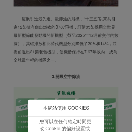
並為您提供最佳的用戶體
驗。 使用本網站，功能型
和分析型Cookie將被安裝
廈航引進最先進、最節油的飛機，“十三五”以來共引
在您的流覽器中。
進12架擁有傑出燃效的B787飛機，訂購85架採用全世界
在您的同意下，我們還將
最新型節能發動機的新機型（截至2025年12月前交付的數
使用行銷Cookie (i) 分析
我們的行銷績效 (ii) 個性
據），其碳排放相比替代機型分別降低了20%和14%，並
化我們廣告中的優惠資
提前退出21架老舊機型，使機齡保持在7.67年以內，成為
訊。 通過放置這些
全球最年輕的機隊之一。
Cookie，廈門航空和第三
方可以跟蹤您的互聯網行
3.開展空中節油
為以使我們的內容和廣告
與您的興趣更加契合。
點擊“接受”即表示您同意
放置所有的行銷Cookie。
點擊“拒絕”，我們將不會
本網站使用 COOKIES
放置任何行銷Cookie。
您可以在任何給定時間更
改 Cookie 的偏好設置或