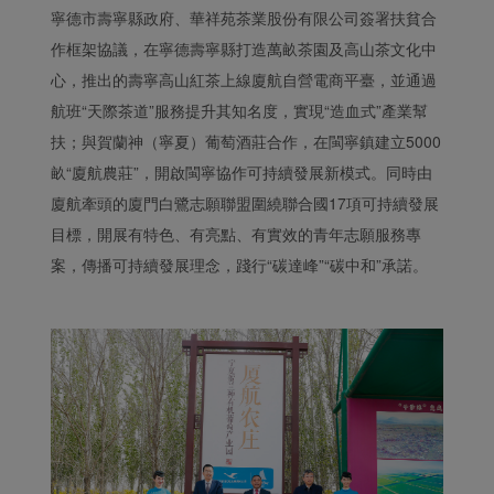
寧德市壽寧縣政府、華祥苑茶業股份有限公司簽署扶貧合
作框架協議，在寧德壽寧縣打造萬畝茶園及高山茶文化中
心，推出的壽寧高山紅茶上線廈航自營電商平臺，並通過
航班“天際茶道”服務提升其知名度，實現“造血式”產業幫
扶；與賀蘭神（寧夏）葡萄酒莊合作，在閩寧鎮建立5000
畝“廈航農莊”，開啟閩寧協作可持續發展新模式。同時由
廈航牽頭的廈門白鷺志願聯盟圍繞聯合國17項可持續發展
目標，開展有特色、有亮點、有實效的青年志願服務專
案，傳播可持續發展理念，踐行“碳達峰”“碳中和”承諾。