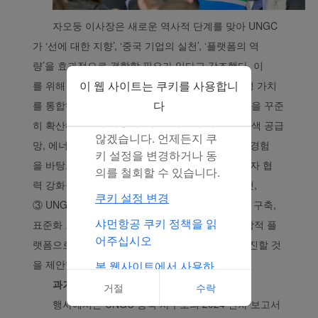
동을 추적하여 당사의 콘
텐츠와 광고가 고객님의
자오둥 이사장은 새로운 역사적 단계를 맞아 UNGC
관심사와 더 관련이 있도
가 ‘선에 대한 지향’, ‘중국 기업의 실천’, ‘플랫폼의 역
록 만들 수 있습니다.
량’을 효과적으로 결합할 필요가 있다고 강조했다. 이
동의’를 클릭해서 모든 마
이 웹 사이트는 쿠키를 사용합니
를 위해 ① 경영 전략에 사회적 책임과 지속 가능성 가치
케팅 쿠키 배포에 동의합
니다. ‘거절’을 클릭해서
다
를 통합하고 인본주의·지속 가능 발전·이타적 정신을 꾸준
마케팅 쿠키를 배포하지
히 확산해 ‘상업의 선한 영향력’을 선도할 것, ② 녹색 공급
않겠습니다. 언제든지 쿠
망, 에너지 절감 및 탄소 배출 감축 분야에서 쌓은 경험
키 설정을 변경하거나 동
을 바탕으로 녹색 혁신, 신뢰 기반 생태계 조성, 다자 협
의를 철회할 수 있습니다.
력 강화를 통해 선도적 기여자 역할을 확고히 할 것,
쿠키 설정 변경
③ UNGC 지역 사무소의 지원 기능을 강화해 역량 구축,
샤먼항공 쿠키 정책을 읽
표준화 도구 제공, 국제 경험 교류를 아우르는 종합적 플
어주십시오
랫폼으로 발전시켜 기업의 녹색 전환과 혁신을 촉진할 것
을 제안했다.
본 웹사이트에서 사용하
는 쿠키의 전체 목록 클릭
과거를 되돌아보며, 미래를 향해 나아가다
거절
수락
행사에서는 UNGC 중국 사무소의 2024 연차 보고서