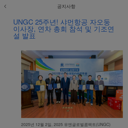
공지사항
UNGC 25주년! 샤먼항공 자오둥
이사장, 연차 총회 참석 및 기조연
설 발표
2025년 12월 2일, 2025 유엔글로벌콤팩트(UNGC)