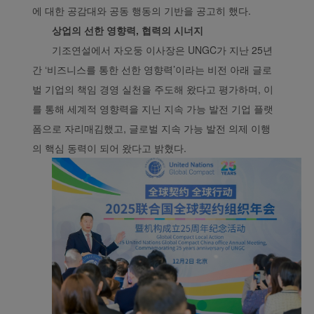
에 대한 공감대와 공동 행동의 기반을 공고히 했다.
샤먼항공 웹사이트에서는
기능적 및 분석용 쿠키를
상업의 선한 영향력, 협력의 시너지
사용하여 당사 웹 사이트
기조연설에서 자오둥 이사장은 UNGC가 지난 25년
가 제대로 작동하는지 확
간 ‘비즈니스를 통한 선한 영향력’이라는 비전 아래 글로
인하고 최상의 사용자 경
벌 기업의 책임 경영 실천을 주도해 왔다고 평가하며, 이
험을 제공합니다. 이 웹 사
를 통해 세계적 영향력을 지닌 지속 가능 발전 기업 플랫
이트를 사용하면 기능적
폼으로 자리매김했고, 글로벌 지속 가능 발전 의제 이행
및 분석용 쿠키가 고객님
의 브라우저에 설치됩니
의 핵심 동력이 되어 왔다고 밝혔다.
다.
고객님의 동의 하에 당사
는 또한 마케팅 쿠키를 사
용하여 (i) 당사의 마케팅
성과를 분석하고 (ii) 당사
광고의 제안을 개인화합
니다. 이러한 쿠키를 배치
함으로써 샤먼항공 제삼
자는 고객님의 인터넷 활