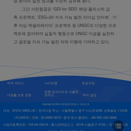
영 분야의 실천 성과를 꾸준히 공유해 왔다.
그간 샤먼항공은 ‘GDI for SDG’ 해양 플라스틱 감
축 프로젝트, ‘ESG+20 지속 가능 발전 리더십 인터뷰’, ‘기
후 야심 액셀러레이터’ 프로젝트 등 UNGC의 다양한 프로
젝트에 참여하며 실질적 행동으로 UNGC 이념을 실천하
고 글로벌 지속 가능 발전 의제 이행에 기여하고 있다.
여객 서비스
사이트맵
운송규정
은행 체크카드로 지불한
사생활 보호 조항
온라인...
쿠키 설정
Copyright @ 2024 하문항공유한공사, 판권소유
대표 : ZHOU WEN JIE｜한국지점 주소 : 서울특별시 중구 서소문로89, 순화빌딩 1103호
(우)04516｜전화 : 02-6959-9515 / 중국 본사 콜센터 : +86-592-222-6666
사업자등록번호 : 104-84-05419｜통신판매업신고 : 2018-서울중구-0742｜개인정보보호