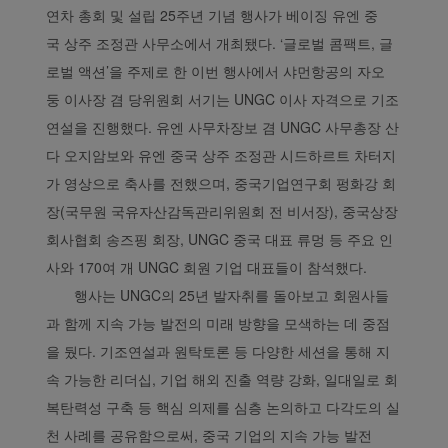
연차 총회 및 설립 25주년 기념 행사가 베이징 유엔 중
국 상주 조정관 사무소에서 개최됐다. ‘글로벌 콤팩트, 글
로벌 액션’을 주제로 한 이번 행사에서 샤먼항공의 자오
둥 이사장 겸 당위원회 서기는 UNGC 이사 자격으로 기조
연설을 진행했다. 유엔 사무차장보 겸 UNGC 사무총장 산
다 오지암보와 유엔 중국 상주 조정관 시드하르트 차터지
가 영상으로 축사를 전했으며, 중국기업연구회 펑화강 회
장(국무원 국유자산감독관리위원회 전 비서장), 중국상장
회사협회 송즈핑 회장, UNGC 중국 대표 류멍 등 주요 인
사와 170여 개 UNGC 회원 기업 대표들이 참석했다.
행사는 UNGC의 25년 발자취를 돌아보고 회원사들
과 함께 지속 가능 발전의 미래 방향을 모색하는 데 중점
을 뒀다. 기조연설과 원탁토론 등 다양한 세션을 통해 지
속 가능한 리더십, 기업 해외 진출 역량 강화, 일대일로 회
복탄력성 구축 등 핵심 의제를 심층 논의하고 다각도의 실
천 사례를 공유함으로써, 중국 기업의 지속 가능 발전