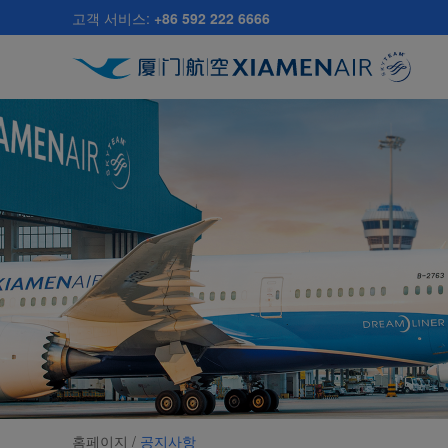
Skip
고객 서비스:
+86 592 222 6666
to
main
content
홈페이지 /
공지사항