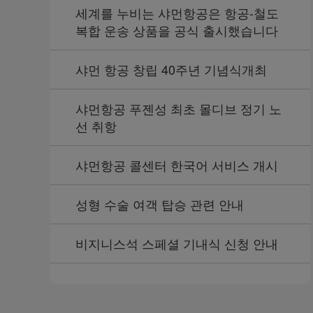
세계를 누비는 샤먼항공은 항공-철도
복합 운송 상품을 공식 출시했습니다
샤먼 항공 창립 40주년 기념식개최
샤먼항공 푸젠성 최초 몰디브 정기 노
선 취항
샤먼항공 콜센터 한국어 서비스 개시
성형 수술 여객 탑승 관련 안내
비지니스석 스페셜 기내식 신청 안내