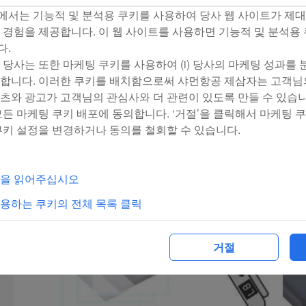
- Insulate the battery terminals with tape
서는 기능적 및 분석용 쿠키를 사용하여 당사 웹 사이트가 제
 경험을 제공합니다. 이 웹 사이트를 사용하면 기능적 및 분석용
- Attach terminal protection caps
다.
당사는 또한 마케팅 쿠키를 사용하여 (i) 당사의 마케팅 성과를 분석
If you are carrying more than 5 batteries with a capaci
합니다. 이러한 쿠키를 배치함으로써 샤먼항공 제삼자는 고객님
but not exceeding 160Wh, you must obtain approval at t
츠와 광고가 고객님의 관심사와 더 관련이 있도록 만들 수 있습니
☞ The airline will not be responsible for any losses, incl
모든 마케팅 쿠키 배포에 동의합니다. ‘거절’을 클릭해서 마케팅 
쿠키 설정을 변경하거나 동의를 철회할 수 있습니다.
comply with the above guidelines during airport securit
책을 읽어주십시오
용하는 쿠키의 전체 목록 클릭
거절