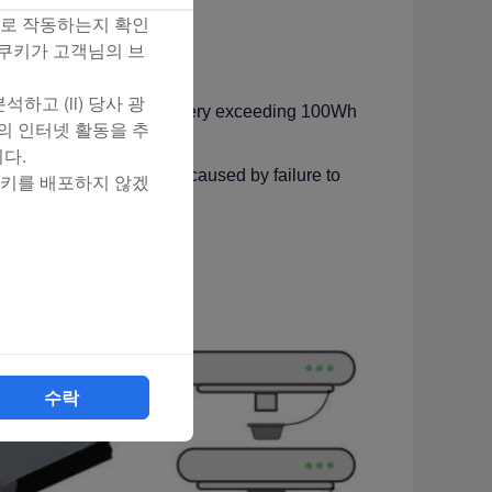
대로 작동하는지 확인
 쿠키가 고객님의 브
하고 (ii) 당사 광
ty of 100Wh or less, or battery exceeding 100Wh
의 인터넷 활동을 추
he check-in counter.
다.
uding missing the flight, caused by failure to
쿠키를 배포하지 않겠
y screening.
수락