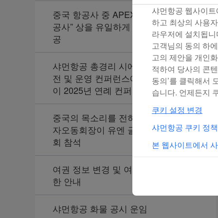
샤먼항공 웹사이트에
중국 항공사 중 APEX “월드 클래스 항
하고 최상의 사용자
공사” 상을 유일하게 재수상한 샤먼항
라우저에 설치됩니
공
고객님의 동의 하에 
고의 제안을 개인화
샤먼항공 총경리 시에빙, IATA 세계 안
적하여 당사의 콘텐
전 및 운영 컨퍼런스에 참석, 샤먼항공
동의’를 클릭해서 
이 2025년 연례 컨퍼런스 개최 발표
습니다. 언제든지 
쿠키 설정 변경
중국의 목소리를 전하라! 샤먼항공의
샤먼항공 쿠키 정
자오동회장이 유엔 글로벌 계약 이사
회 참석
본 웹사이트에서 사
여권 정보 변경 및 여권 유효기간에 관
한 안내
샤먼항공 화물 공시 운임