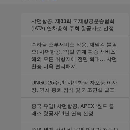
샤먼항공, 제83회 국제항공운송협회
(IATA) 연차총회 주최 항공사로 선정
수하물 스루서비스 적용, 재맡김 불필
요! 샤먼항공, '익일 연계 환승 서비스'
해외 모든 취항지에 전면 확대… 샤먼
환승 더욱 편리해져
UNGC 25주년! 샤먼항공 자오둥 이사
장, 연차 총회 참석 및 기조연설 발표
중국 유일! 샤먼항공, APEX ‘월드 클
래스 항공사’ 4년 연속 선정
IATA 세계 안전 및 운영 회의가 처음으