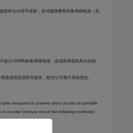
值机柜台办理手续前，应对随身携带的备用锂电池（充
但不超过160Wh的备用锂电池，必须获得值机柜台的批
处理造成包括误机等损失，航空公司将不承担责任。
 take measures to prevent short circuits on portable
k-in counter (choose one of the following methods):
rport convenience stores)