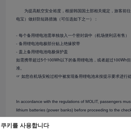
为提高航空安全裕度，根据韩国国土部相关规定，旅客前往
电宝）做好防短路措施（可任选如下之一）：
- 每个备用锂电池需单独放入一个密封袋中（机场便利店有售）
- 备用锂电池电极部分贴上绝缘胶带
- 盖上备用锂电池电极保护盖
如需携带超过5个100Wh以下的备用锂电池，或者超过100Wh
准。
☞ 如您在机场安检过程中被发现备用锂电池未按提示要求进行
In accordance with the regulations of MOLIT, passengers must
lithium batteries (power banks) before proceeding to the chec
 쿠키를 사용합니다
- Each portable battery in a plastic bag (available at ai