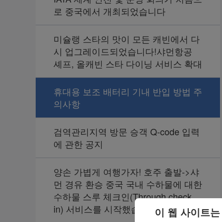
로 중국에서 개최되었습니다
미슐랭 스타의 맛이 모든 캐빈에서 다
시 업그레이드되었습니다!샤먼항공
셰프, 올캐빈 스타 다이닝 서비스 확대
휴대용 보조 배터리 기내 반입 방법 주
의사항
검역관리지역 방문 승객 Q-code 입력
에 관한 공지
양손 가볍게 여행가자! 호주 출발->샤
먼 경유 환승 중국 국내 수하물에 대한
수하물 스루 체크인(Through check
in) 서비스를 시작했습니다
이 웹 사이트는