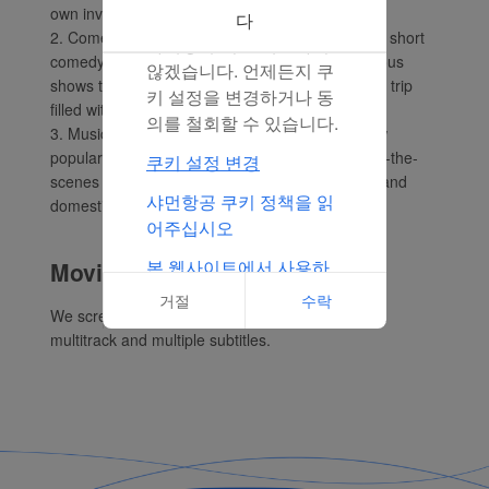
own investigations, discoveries and reflections.
니다. ‘거절’을 클릭해서
다
2. Comedy shows: we have introduced the latest short
마케팅 쿠키를 배포하지
comedy shows, cartoons, burlesque and humorous
않겠습니다. 언제든지 쿠
shows to allow passengers to take a comfortable trip
키 설정을 변경하거나 동
filled with laughter.
의를 철회할 수 있습니다.
3. Music videos and movie trailers: including new
popular songs and classic hits, as well as behind-the-
쿠키 설정 변경
scenes footage and trailers of the latest movies and
샤먼항공 쿠키 정책을 읽
domestic movies.
어주십시오
본 웹사이트에서 사용하
Movies
는 쿠키의 전체 목록 클릭
거절
수락
We screen premium movies in various types with
multitrack and multiple subtitles.