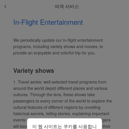
험을 제공합니다. 이 웹 사
여객 서비스
이트를 사용하면 기능적
및 분석용 쿠키가 고객님
In-Flight Entertainment
의 브라우저에 설치됩니
다.
고객님의 동의 하에 당사
We periodically update our in-flight entertainment
는 또한 마케팅 쿠키를 사
programs, including variety shows and movies, to
용하여 (i) 당사의 마케팅
provide an enjoyable and colorful trip for you.
성과를 분석하고 (ii) 당사
광고의 제안을 개인화합
Variety shows
니다. 이러한 쿠키를 배치
함으로써 샤먼항공 제삼
1. Travel series: well-selected travel programs from
자는 고객님의 인터넷 활
around the world depict different places and various
동을 추적하여 당사의 콘
cultures. Through the lens, these shows take
텐츠와 광고가 고객님의
passengers to every corner of the world to explore the
관심사와 더 관련이 있도
cultural features of different regions by unveiling
록 만들 수 있습니다.
historical secrets, telling stories, explaining important
동의’를 클릭해서 모든 마
events and introducing important people. Passengers
이 웹 사이트는 쿠키를 사용합니
will become immersed in these shows and make their
케팅 쿠키 배포에 동의합