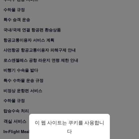
및 분석용 쿠키가 고객님
수하물 규정
의 브라우저에 설치됩니
다.
특수 승객 운송
고객님의 동의 하에 당사
국내/국제 연결 항공편 환승상품
는 또한 마케팅 쿠키를 사
항공교통이용자 서비스 계획
용하여 (i) 당사의 마케팅
성과를 분석하고 (ii) 당사
샤먼항공 항공교통이용자 피해구제 안내
광고의 제안을 개인화합
로스앤젤레스 공항 라운지 연령 제한 안내
니다. 이러한 쿠키를 배치
비행기 수속을 밟다
함으로써 샤먼항공 제삼
자는 고객님의 인터넷 활
특수 수하물 운송 규정
동을 추적하여 당사의 콘
비정상 운항편 서비스
텐츠와 광고가 고객님의
관심사와 더 관련이 있도
수하물 규정
록 만들 수 있습니다.
탑승수속 처리
동의’를 클릭해서 모든 마
객실 서비스
이 웹 사이트는 쿠키를 사용합니
케팅 쿠키 배포에 동의합
니다. ‘거절’을 클릭해서
다
In-Flight Meals
마케팅 쿠키를 배포하지