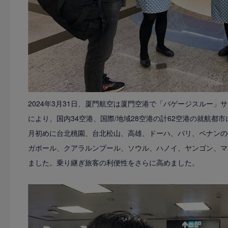
2024年3月31日、厦門航空は厦門空港で「バゲージスルー
により、国内34空港、国際/地域28空港の計62空港の就航
月初めに台北桃園、台北松山、高雄、ドーハ、パリ、ペナンの
ガポール、クアラルンプール、ソウル、ハノイ、ヤンゴン、マ
ました。乗り継ぎ旅客の利便性をさらに高めました。