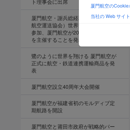
ト理事会に出席
厦門航空のCook
当社の Web サイ
厦門航空・謝兵総経理がIATA（国際
航空運送協会）世界安全運航会議に
参加、厦門航空が2025年の年次会議
を主催することを発表
鷺のように世界を翔ける 厦門航空が
正式に航空・鉄道連携運輸商品を発
表
厦門航空設立40周年大会開催
厦門航空が福建省初のモルディブ定
期航路を開設
厦門航空と莆田市政府が戦略的パー