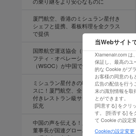
の乗り継をより安心なものに
厦門航空、香港のミシュラン星付き
シェフと提携、看板料理を全クラス
で提供
当Webサイトで
国際航空運送協会（IATA）世界セー
Xiamenair.c
フティ・オペレーションズ会議
保証し、最高のユー
（WSOC）が中国で初開催
的な Cookie 
お客様の同意のもと、
ミシュラン星付きの味わいを全クラ
広告の配信を行うこ
スに！厦門航空、全クラス対象の星
末の識別情報を取
付きレストラン級サービスをさらに
とができます。
拡充
[同意する] をク
す。 [拒否する]
て Cookie 
中国の声を伝える！厦門航空・趙東
董事長が国連グローバル・コンパク
Cookieの設定変更