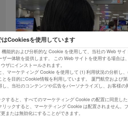
はCookiesを使用しています
om は、機能的および分析的な Cookie を使用して、当社の Web
ザー体験を提供します。 この Web サイトを使用する場合は
がブラウザにインストールされます。
マーケティング Cookie を使用して (1) 利用状況の分析し、
とを目的にCookie情報を利用しています。 厦門航空および
得し、当社のコンテンツや広告をパーソナライズし、お客様の
リックすると、すべてのマーケティング Cookie の配置に同意し
 をクリックすると、マーケティング Cookie は配置されません
の設定変更または無効化にすることができます。
「バゲージスルー」サービスが導入後、厦門航空便をご利用の