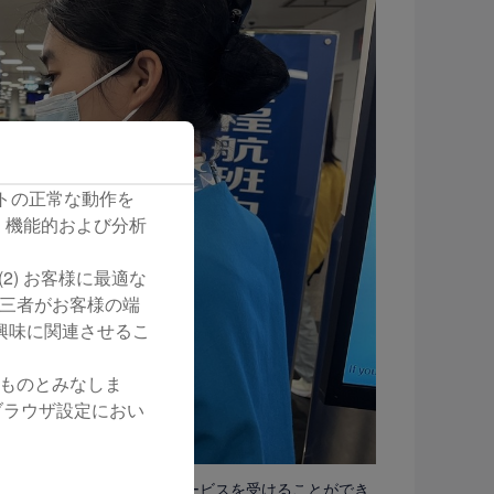
 サイトの正常な動作を
、機能的および分析
(2) お客様に最適な
第三者がお客様の端
興味に関連させるこ
たものとみなしま
。ブラウザ設定におい
すべての乗り継ぎ旅客がサービスを受けることができ