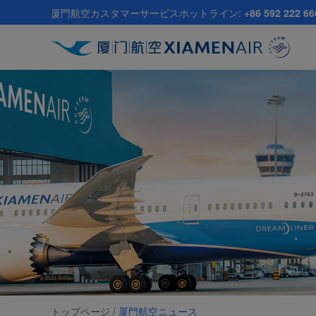
Skip
厦門航空カスタマーサービスホットライン:
+86 592 222 66
to
main
content
トップページ /
厦門航空ニュース