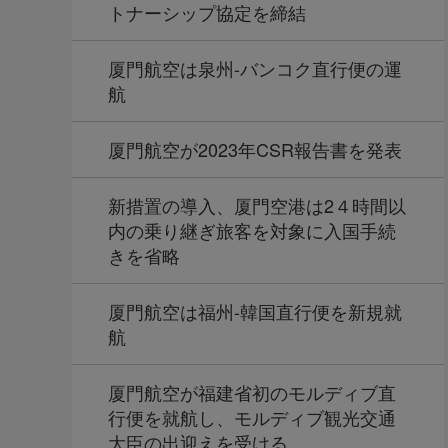
トナーシップ協定を締結
厦門航空は泉州-バンコク直行便の運
航
厦門航空が2023年CSR報告書を発表
新措置の導入、厦門空港は2４時間以
内の乗り継ぎ旅客を対象に入国手続
きを省略
厦門航空は福州-韓国直行便を新規就
航
厦門航空が福建省初のモルディブ直
行便を就航し、モルディブ観光交通
大臣の出迎えを受ける