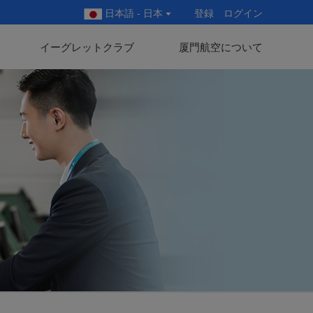
日本語 - 日本
登録
ログイン
イーグレットクラブ
厦門航空について