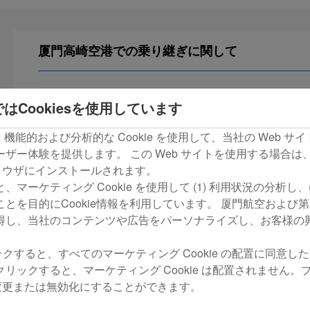
厦門高崎空港での乗り継ぎに関して
一、乗り継ぎ路線
はCookiesを使用しています
om は、機能的および分析的な Cookie を使用して、当社の Web
二、乗り継ぎサービスの適用条件
ザー体験を提供します。 この Web サイトを使用する場合は
がブラウザにインストールされます。
三、乗り継ぎができなかった場合
マーケティング Cookie を使用して (1) 利用状況の分析し、
とを目的にCookie情報を利用しています。 厦門航空および
得し、当社のコンテンツや広告をパーソナライズし、お客様の
リックすると、すべてのマーケティング Cookie の配置に同意し
 をクリックすると、マーケティング Cookie は配置されません
の設定変更または無効化にすることができます。