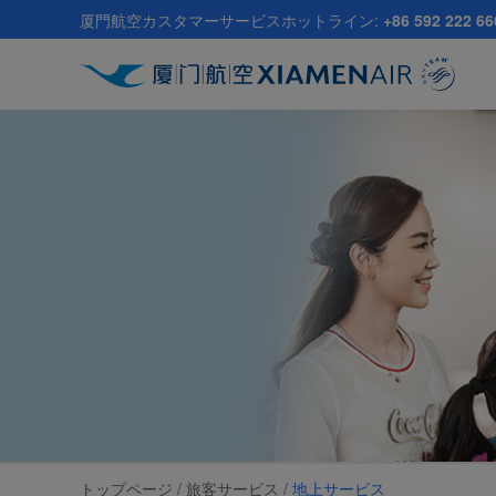
Skip
厦門航空カスタマーサービスホットライン:
+86 592 222 66
to
main
content
トップページ /
旅客サービス
/
地上サービス