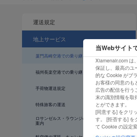
運送規定
地上サービス
当Webサイトで
厦門高崎空港での乗り継ぎに関して
Xiamenair.c
保証し、最高のユー
福州長楽空港での乗り継ぎに関して
的な Cookie 
お客様の同意のもと、
手荷物運送規定
広告の配信を行うこ
末の識別情報を取
とができます。
特殊旅客の運送
[同意する] をク
ロサンゼルス・ラウンジの年齢制限に関するご
す。 [拒否する]
案内
て Cookie 
航空便の遅延、キャンセルについて