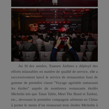
Xiamenair.com utilise
des cookies fonctionnels
et analytiques pour
permettre le bon
fonctionnement de ce
site et vous offrir la
meilleure expérience
possible. Si vous utilisez
ce site, des cookies
fonctionnels et
analytiques vont être
Au fil des années, Xiamen Airlines a déployé des
installés sur votre
efforts inlassables en matière de qualité de service, elle a
navigateur.
successivement lancé le service de restauration haut de
Avec votre
gamme de première classe ''Voyage agréable ramassant
consentement, nous
les étoiles'' auprès de nombreux restaurants étoilés
utilisons également des
Michelin tels que Taian Table, Meet The Bund et Tanhui,
cookies marketing pour
etc., devenant la première compagnie aérienne en Chine
analyser nos
à porter le menu d’un restaurant trois étoiles Michelin à