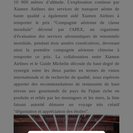
performances marketing
10 000 mètres d’altitude. L'exploration continue par
et personnaliser les
Xiamen Airlines des services de transport aérien de
offres présentées dans
haute qualité a également aidé Xiamen Airlines à
nos publicités. En
remporter le prix ''Compagnie aérienne de classe
utilisant ces cookies,
mondiale'' décerné par l'APEX, un organisme
Xiamenair et des tiers
d'évaluation des services aéronautiques de renommée
peuvent suivre votre
mondiale, pendant trois années consécutives, devenant
comportement sur
ainsi la première compagnie aérienne chinoise à
internet pour vous
remporter ce prix. La collaboration entre Xiamen
Airlines et le Guide Michelin découle du haut degré de
proposer du contenu et
synergie entre les deux parties en termes de vision
des publicités en lien
internationale et de recherche de qualité, nous espérons
avec vos centres
apporter des recommandations de restaurants de haut
d'intérêt.
niveau aux gourmands du pays du Fujian riche en
En cliquant sur Accepter,
produits et reliée par les montagnes et les mers, la liste
vous consentez à
faisant autorité démarre un voyage très créatif
l'utilisation de tous les
''dégustation et appréciation des étoiles''.
cookies marketing. Si
vous cliquez sur Refuser,
nous n'utiliserons aucun