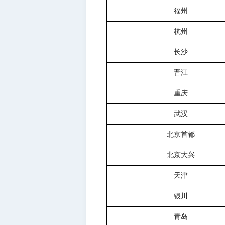
福州
杭州
长沙
晋江
重庆
武汉
北京首都
北京大兴
天津
银川
青岛