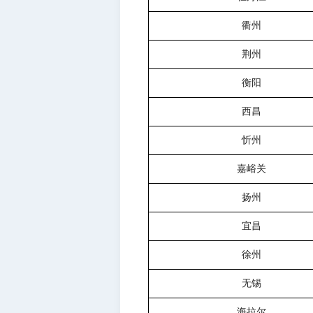
衢州
荆州
衡阳
西昌
忻州
嘉峪关
扬州
宜昌
徐州
无锡
海拉尔