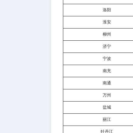
洛阳
淮安
柳州
济宁
宁波
南充
南通
万州
盐城
丽江
牡丹江