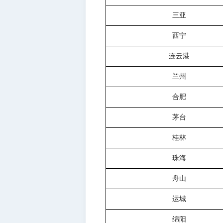
三亚
西宁
连云港
兰州
合肥
茅台
桂林
珠海
舟山
运城
绵阳