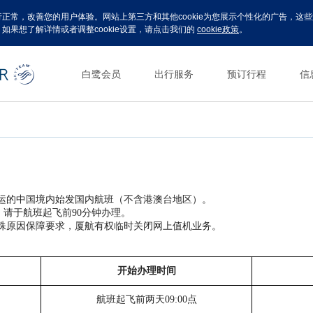
运行正常，改善您的用户体验。网站上第三方和其他cookie为您展示个性化的广告，
。如果想了解详情或者调整cookie设置，请点击我们的
cookie政策
。
白鹭会员
出行服务
预订行程
信
承运的中国境内始发国内航班（不含港澳台地区）。
，请于航班起飞前90分钟办理。
特殊原因保障要求，厦航有权临时关闭网上值机业务。
开始办理时间
航班起飞前两天
09:00点