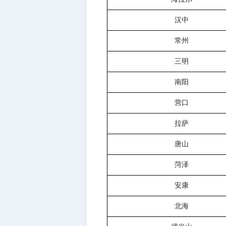
汉中
常州
三明
南阳
营口
拉萨
唐山
菏泽
安康
北海