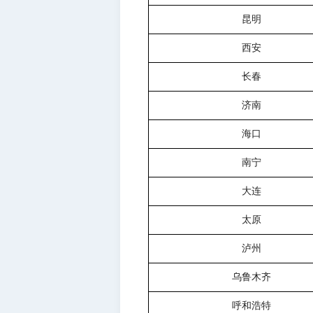
昆明
西安
长春
济南
海口
南宁
大连
太原
泸州
乌鲁木齐
呼和浩特