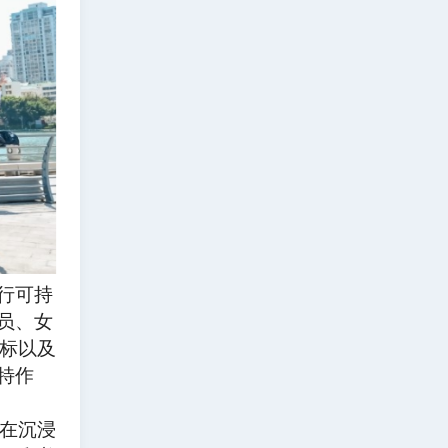
行可持
员、女
标以及
特作
在沉浸