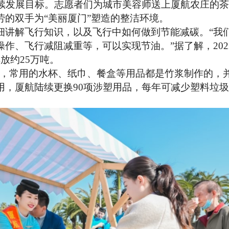
持续发展目标。志愿者们为城市美容师送上厦航农庄的
劳的双手为“美丽厦门”塑造的整洁环境。
讲解飞行知识，以及飞行中如何做到节能减碳。
“我
作、飞行减阻减重等，可以实现节油。”据了解，202
放约25万吨。
品，常用的水杯、纸巾、餐盒等用品都是竹浆制作的，
，厦航陆续更换90项涉塑用品，每年可减少塑料垃圾近