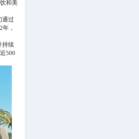
茶饮和美
们通过
2年，
并持续
500