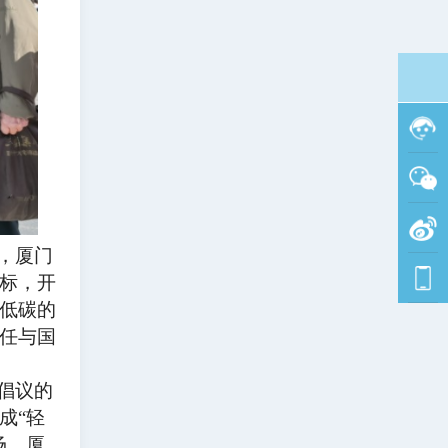
，厦门
标，开
低碳的
任与国
”倡议的
成“轻
场，厦