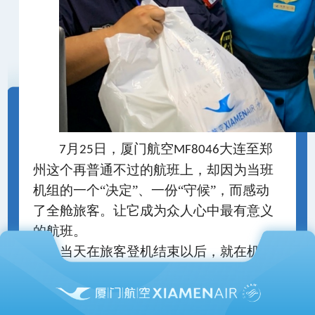
月
日，厦门航空
大连至郑
7
25
MF8046
州这个再普通不过的航班上，却因为当班
机组的一个“决定”、一份“守候”，而感动
了全舱旅客。让它成为众人心中最有意义
的航班。
当天在旅客登机结束以后，就在机组
们做关舱准备工作时，他们突然接到通
知：有
位支援河南灾区的“救援队志愿
7
者”要紧急前往郑州新乡开展救援，但是他