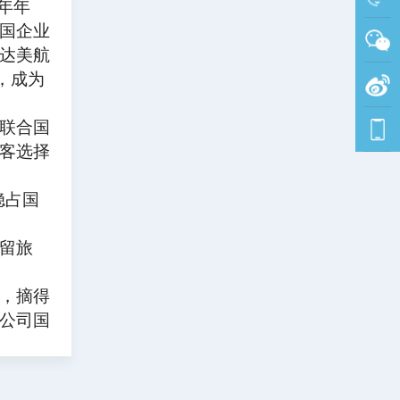
年年
国企业
达美航
，成为
联合国
客选择
稳占国
留旅
，摘得
公司国