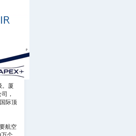
级。厦
公司，
国际顶
主要航空
0万个