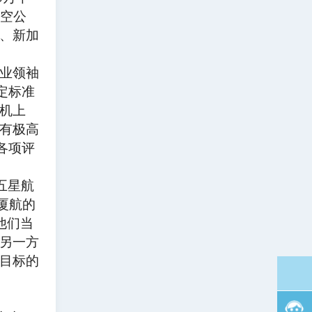
航空公
、新加
业领袖
定标准
机上
具有极高
各项评
球五星航
厦航的
他们当
另一方
目标的