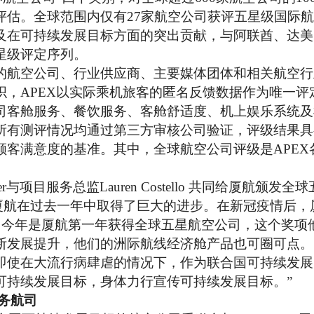
评估。全球范围内仅有27家航空公司获评五星级国际
及在可持续发展目标方面的突出贡献，与阿联酋、达美
星级评定序列。
航空公司、行业供应商、主要媒体团体和相关航空行
织，
APEX以实际乘机旅客的匿名反馈数据作为唯一评
司客舱服务、餐饮服务、客舱舒适度、机上娱乐系统及
，所有测评情况均通过第三方审核公司验证，评级结果
顾客满意度的基准。其中，全球航空公司评级是APEX
r与项目服务总监Lauren Costello 共同给厦航颁发全
“厦航在过去一年中取得了巨大的进步。在新冠疫情后，
％。今年是厦航第一年获得全球五星航空公司，这个奖项
断发展提升，他们的洲际航线经济舱产品也可圈可点。
即使在大流行病肆虐的情况下，作为联合国可持续发展
可持续发展目标，身体力行宣传可持续发展目标。”
务航司