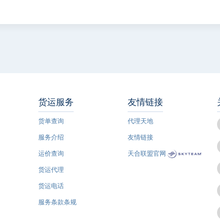
货运服务
友情链接
货单查询
代理天地
服务介绍
友情链接
运价查询
天合联盟官网
货运代理
货运电话
服务条款条规