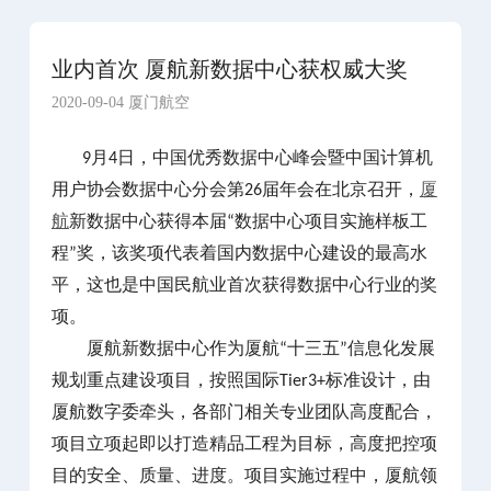
业内首次 厦航新数据中心获权威大奖
2020-09-04 厦门航空
月
日，中国优秀数据中心峰会暨中国计算机
9
4
用户协会数据中心分会第
届年会在北京召开，
26
厦
新数据中心获得本届
数据中心项目实施样板工
航
“
程
奖，该奖项代表着国内数据中心建设的最高水
”
平，这也是中国民航业首次获得数据中心行业的奖
项。
厦航新数据中心作为厦航
十三五
信息化发展
“
”
规划重点建设项目，按照国际
标准设计，由
Tier3+
厦航数字委牵头，各部门相关专业团队高度配合，
项目立项起即以打造精品工程为目标，高度把控项
目的安全、质量、进度。项目实施过程中，厦航领