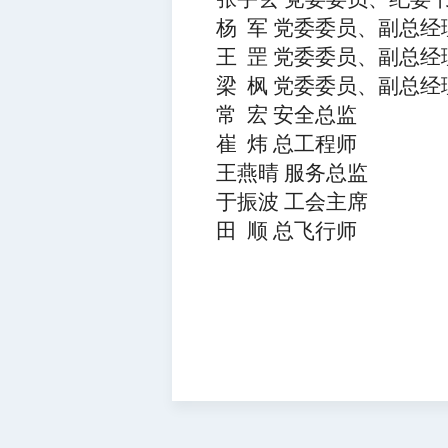
杨
军
党委委员、副总经
王
罡
党委委员、副总经
梁
枫
党委委员、
副总经
常
宏
安全总监
崔
炜
总工程师
王燕晴
服务总监
于振波
工会主席
田 顺 总飞行师