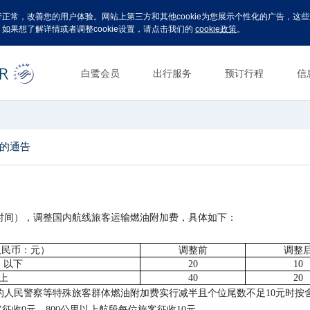
运行正常，改善您的用户体验。网站上第三方和其他cookie为您展示个性化的广告，
。如果想了解详情或者调整cookie设置，请点击我们的
cookie政策
。
白鹭会员
出行服务
预订行程
信
的通告
出票时间），调整国内航线旅客运输燃油附加费，具体如下：
人民币：元）
调整前
调整
）以下
20
10
以上
40
20
的人民警察等特殊旅客群体燃油附加费实行减半且个位尾数不足10元时按
征收0元，800公里以上航段每位旅客征收10元。