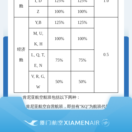
I, D
125%
125%
1.0
舱
Z
100%
100%
Y,B
125%
125%
M, U,
100%
100%
K, H
经济
0.5
L, Q, T,
舱
75%
75%
E, N
V, R, G,
50%
50%
W
肯尼亚航空航班包括以下两种：
1.肯尼亚航空自营航班，即挂有“KQ”为航班代号且由
肯尼亚航空实际承运的航班（KQ*/KQ）。
2.市场方为肯尼亚航空，承运方为天合联盟成员航空