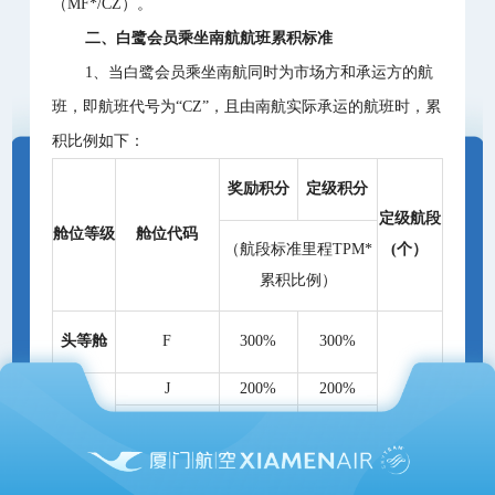
（MF*/CZ）。
二、白鹭会员乘坐南航航班累积标准
1、当白鹭会员乘坐南航同时为市场方和承运方的航
班，即航班代号为“CZ”，且由南航实际承运的航班时，累
积比例如下：
奖励积分
定级积分
定级航段
舱位等级
舱位代码
（航段标准里程TPM*
(个）
累积比例）
头等舱
F
300%
300%
J
200%
200%
1
商务舱
C,D
130%
130%
I
100%
100%
高端
经济
W
110%
110%