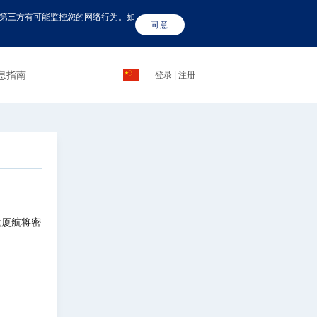
这些第三方有可能监控您的网络行为。如
同意
息指南
登录
|
注册
续厦航将密