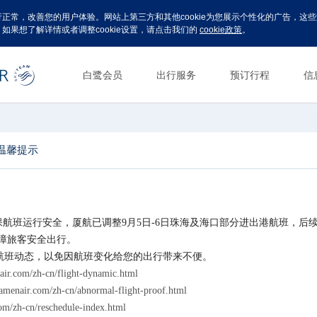
运行正常，改善您的用户体验。网站上第三方和其他cookie为您展示个性化的广告，
。如果想了解详情或者调整cookie设置，请点击我们的
cookie政策
。
白鹭会员
出行服务
预订行程
信
温馨提示
保航班运行安全，
厦航已调整9月5日-6日珠海及海口部分进出港航班，
后
障旅客安全出行。
航班动态，以免因航班变化
给您的出行带来不便。
air.com/zh-cn/flight-dynamic.html
amenair.com/zh-cn/abnormal-flight-proof.html
om/zh-cn/reschedule-index.html