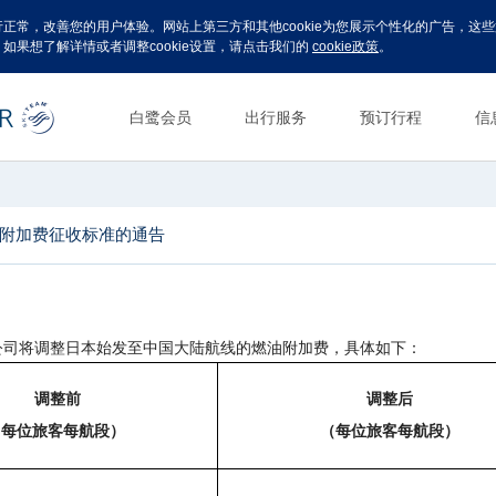
运行正常，改善您的用户体验。网站上第三方和其他cookie为您展示个性化的广告，
。如果想了解详情或者调整cookie设置，请点击我们的
cookie政策
。
白鹭会员
出行服务
预订行程
信
附加费征收标准的通告
公司将调整
日本
始发至中国大陆航线的燃油附加费
，具体如下：
调整前
调整后
（每位旅客每航段）
（每位旅客每航段）