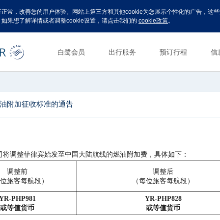
运行正常，改善您的用户体验。网站上第三方和其他cookie为您展示个性化的广告，
。如果想了解详情或者调整cookie设置，请点击我们的
cookie政策
。
白鹭会员
出行服务
预订行程
信
油附加征收标准的通告
我公司将调整菲律宾始发至中国大陆航线的燃油附加费，具体如下：
调整前
调整后
位旅客每航段）
（每位旅客每航段）
YR-PHP981
YR-PHP828
或等值货币
或等值货币