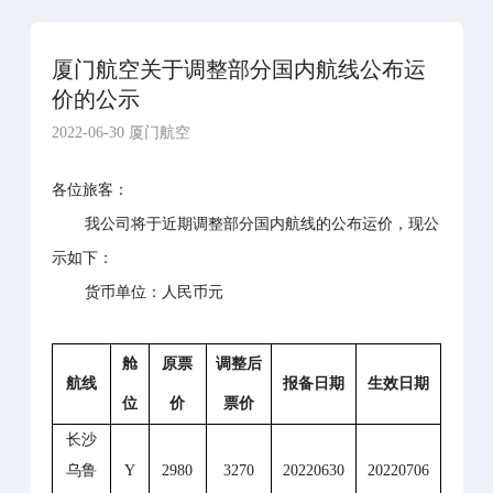
厦门航空关于调整部分国内航线公布运
价的公示
2022-06-30 厦门航空
各位旅客：
我公司将于近期调整部分国内航线的公布运价，现公
示如下：
货币单位：人民币元
舱
原票
调整后
航线
报备日期
生效日期
位
价
票价
长沙
乌鲁
Y
2980
3270
20220630
20220706