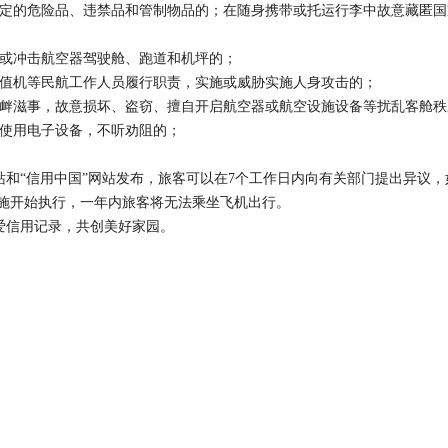
规定的危险品、违禁品和管制物品的；在随身携带或托运行李中故意藏匿国
入或冲击航空器驾驶舱、跑道和机坪的；
、值机等民航工作人员履行职责，实施或威胁实施人身攻击的；
寻衅滋事，故意损坏、盗窃、擅自开启航空器或航空设施设备等扰乱客舱秩
规使用电子设备，不听劝阻的；
和“信用中国”网站发布，旅客可以在7个工作日内向有关部门提出异议，
施开始执行，一年内旅客将无法乘坐飞机出行。
爱信用记录，共创美好家园。