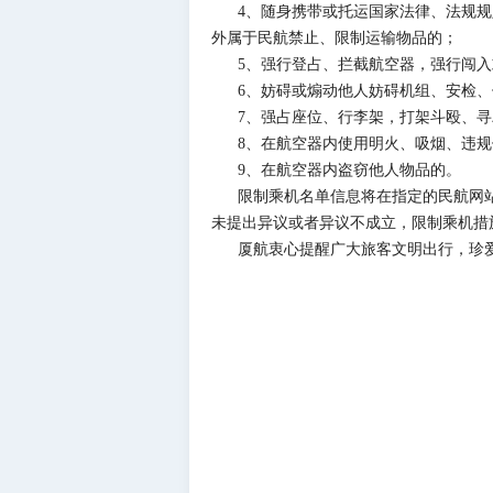
4、随身携带或托运国家法律、法规
外属于民航禁止、限制运输物品的；
5、强行登占、拦截航空器，强行闯
6、妨碍或煽动他人妨碍机组、安检
7、强占座位、行李架，打架斗殴、
8、在航空器内使用明火、吸烟、违
9、在航空器内盗窃他人物品的。
限制乘机名单信息将在指定的民航网站
未提出异议或者异议不成立，限制乘机措
厦航衷心提醒广大旅客文明出行，珍