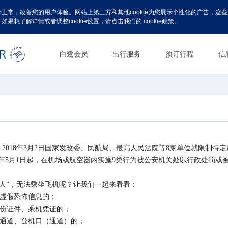
运行正常，改善您的用户体验。网站上第三方和其他cookie为您展示个性化的广告，
。如果想了解详情或者调整cookie设置，请点击我们的
cookie政策
。
白鹭会员
出行服务
预订行程
信
2018年3月2日国家发改委、民航局、最高人民法院等8家单位就限制特
8年5月1日起，在机场或航空器内实施9类行为被公安机关处以行政处罚或
人”，无法乘坐飞机呢？让我们一起来看看：
全虚假恐怖信息的；
身份证件、乘机凭证的；
检通道、登机口（通道）的；